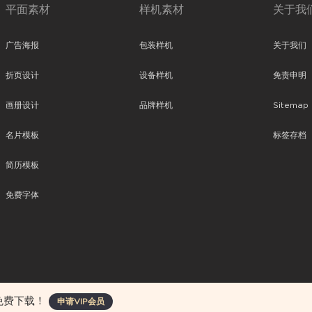
平面素材
样机素材
关于我
广告海报
包装样机
关于我们
折页设计
设备样机
免责申明
画册设计
品牌样机
Sitemap
名片模板
标签存档
简历模板
免费字体
、平面素材、ppt模板、网页设计、前端代码、样机素材、插画图片、附加组件等。
免费下载！
申请VIP会员