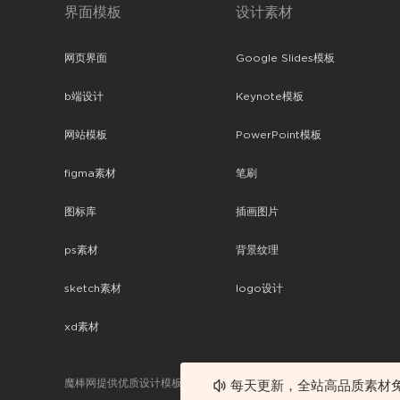
界面模板
设计素材
网页界面
Google Slides模板
b端设计
Keynote模板
网站模板
PowerPoint模板
figma素材
笔刷
图标库
插画图片
ps素材
背景纹理
sketch素材
logo设计
xd素材
魔棒网提供优质设计模板下载，分享优秀的设计。素材包含了APP设计
每天更新，全站高品质素材