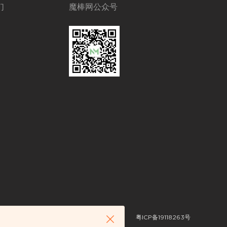
们
魔棒网公众号
粤ICP备19118263号