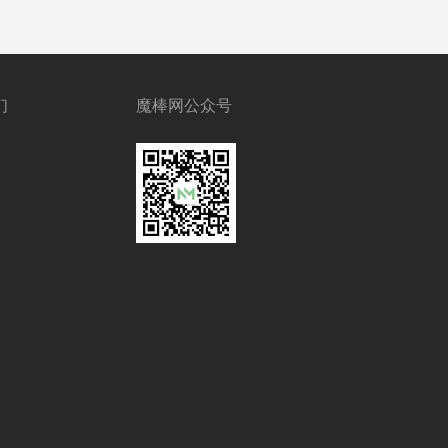
们
魔棒网公众号