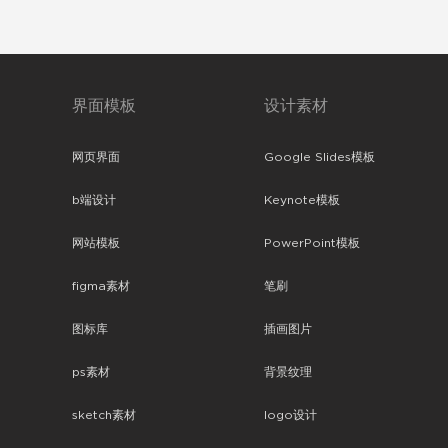
界面模板
设计素材
网页界面
Google Slides模板
b端设计
Keynote模板
网站模板
PowerPoint模板
figma素材
笔刷
图标库
插画图片
ps素材
背景纹理
sketch素材
logo设计