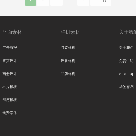
1
2
3
...
5
下一页
平面素材
样机素材
关于我
广告海报
包装样机
关于我们
折页设计
设备样机
免责申明
画册设计
品牌样机
Sitemap
名片模板
标签存档
简历模板
免费字体