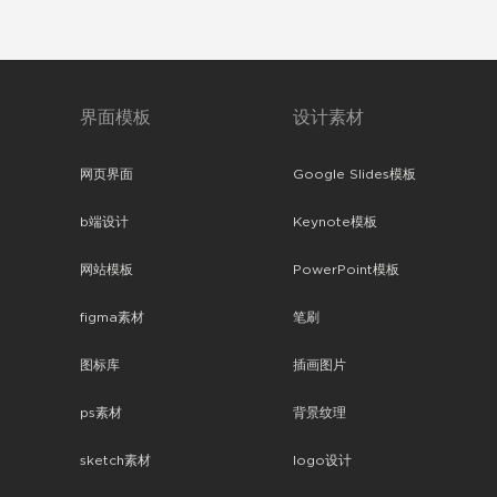
界面模板
设计素材
网页界面
Google Slides模板
b端设计
Keynote模板
网站模板
PowerPoint模板
figma素材
笔刷
图标库
插画图片
ps素材
背景纹理
sketch素材
logo设计