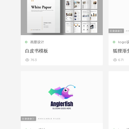
画册设计
logo
白皮书模板
狐狸渐
763
671