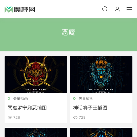
恶魔
矢量插画
矢量插画
恶魔罗宁邪恶插图
神话狮子王插图
728
729