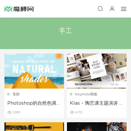
手工
笔刷
Keynote模板
Photoshop的自然色调画
Klas – 陶艺课主题演讲 K
笔
eynote模板
1385
470