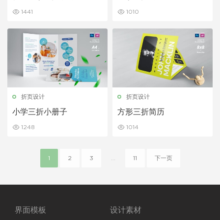
1441
1010
折页设计
折页设计
小学三折小册子
方形三折简历
1248
1014
1
2
3
...
11
下一页
界面模板
设计素材