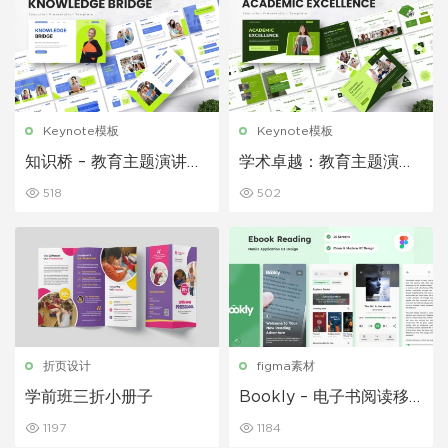
Keynote模板
Keynote模板
知识桥 – 教育主题演讲模
学术卓越：教育主题演讲
板
模板
518
502
折页设计
figma素材
学前班三折小册子
Bookly – 电子书阅读移
动应用程序
1197
1184