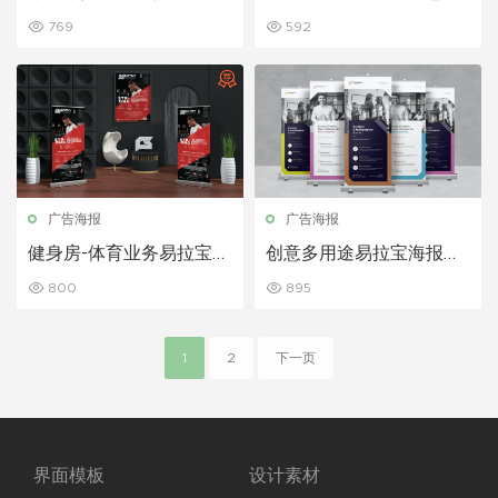
设计
易拉宝
769
592
广告海报
广告海报
健身房-体育业务易拉宝和
创意多用途易拉宝海报模
传单
板
800
895
1
2
下一页
界面模板
设计素材