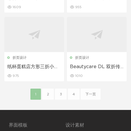
板
模板
1609
955
折页设计
折页设计
纸杯蛋糕店方形三折小册
Beautycare DL 双折传
子模板
单模板
975
1010
1
2
3
4
下一页
界面模板
设计素材