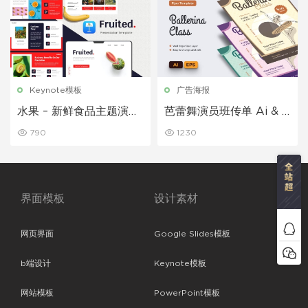
Keynote模板
广告海报
水果 – 新鲜食品主题演讲
芭蕾舞演员班传单 Ai & E
模板
PS 模板
790
1230
界面模板
设计素材
网页界面
Google Slides模板
b端设计
Keynote模板
网站模板
PowerPoint模板