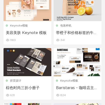
Keynote模板
包装样机
美容美肤 Keynote 模板
带橙子和价格标签的牛皮
纸袋模型样机
1183
341
折页设计
Keynote模板
棕色时尚三折小册子
Baristaras – 咖啡店主题
演讲模板
631
824