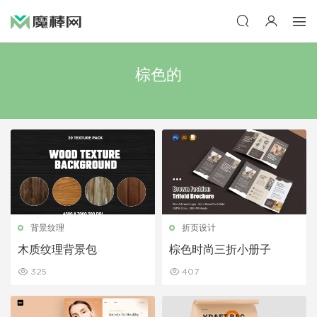
棕色的
背景纹理
折页设计
木质纹理背景包
棕色时尚三折小册子
325
407