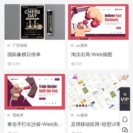
广告海报
ps素材
国际象棋日传单
淘汰出局-Web插图
678
571
图标库
xd素材
拳击手打出沙袋-Web矢
足球移动应用–轻型UI界
量插图
面设计