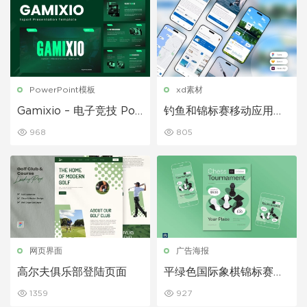
PowerPoint模板
xd素材
Gamixio – 电子竞技 Po
钓鱼和锦标赛移动应用程
werpoint 模板
序 UI 套件
968
805
网页界面
广告海报
高尔夫俱乐部登陆页面
平绿色国际象棋锦标赛传
单
1359
927