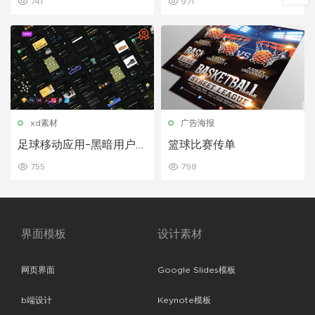
741
971
xd素材
广告海报
足球移动应用–黑暗用户ui
篮球比赛传单
界面设计
755
798
界面模板
设计素材
网页界面
Google Slides模板
b端设计
Keynote模板