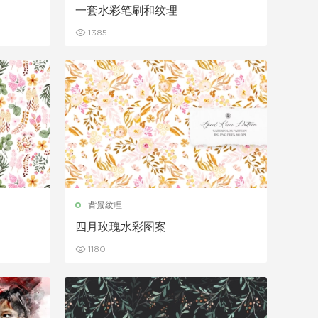
一套水彩笔刷和纹理
1385
背景纹理
四月玫瑰水彩图案
1180