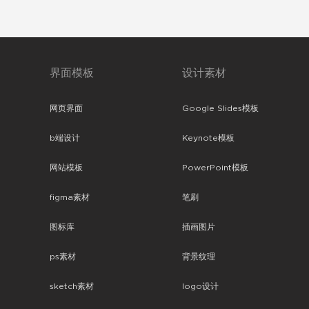
界面模板
设计素材
网页界面
Google Slides模板
b端设计
Keynote模板
网站模板
PowerPoint模板
figma素材
笔刷
图标库
插画图片
ps素材
背景纹理
sketch素材
logo设计