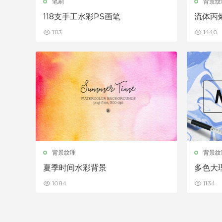
笔刷
背景纹
118支手工水彩PS画笔
流体丙
1113
1440
背景纹理
背景纹
夏季时间水彩背景
多色大
1084
1134