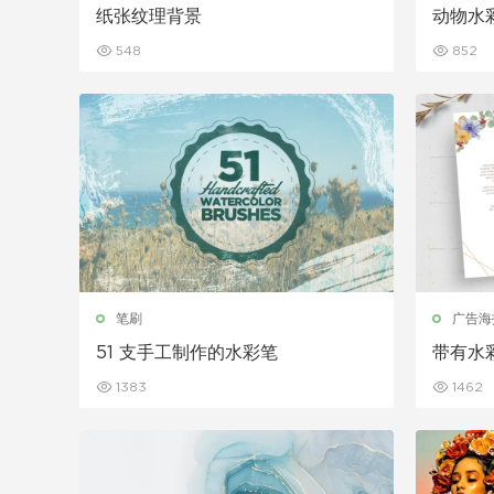
纸张纹理背景
动物水彩
548
852
笔刷
广告海
51 支手工制作的水彩笔
带有水
1383
1462