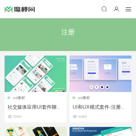
注册
xd素材
xd素材
社交媒体应用UI套件聊天
UI和UX模式套件-注册，
软件app模板
登录和重置密码网页界面
1065
1080
设计模板