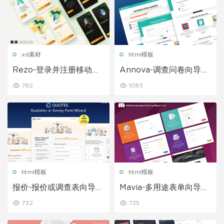
xd素材
html模板
Rezo-登录并注册移动应
Annova-调查问卷向导网
用程序UI模板素材
页html前端模板
782
1083
html模板
html模板
报价-报价或调查表向导网
Mavia-多用途表单向导网
页html模板
页html模板
732
735