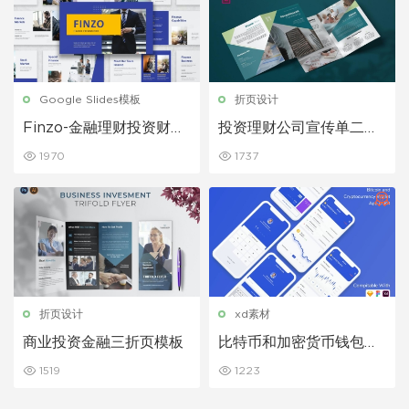
Google Slides模板
折页设计
Finzo-金融理财投资财经
投资理财公司宣传单二折
蓝色Google幻灯片模板
页设计模板
1970
1737
折页设计
xd素材
商业投资金融三折页模板
比特币和加密货币钱包应
用程序UI套件金融app模
1519
1223
板