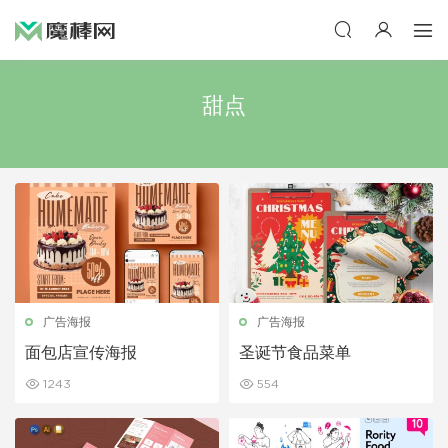
甜点
广告海报
广告海报
面包店宣传海报
圣诞节食品菜单
1243
554