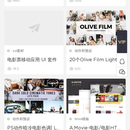
1481
1166
xd素材
动作和预设
电影票移动应用 UI 套件
20个Olive Film Lightro
om预设和LUT
743
921
动作和预设
html模板
PS动作暗冷电影色调| LU
A.Movie-电影/电影HTM