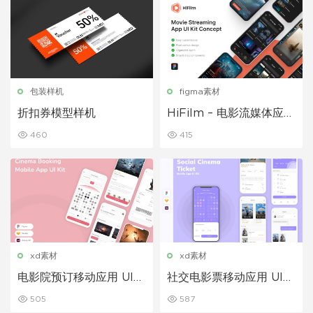
包装样机
figma素材
折扣券模型样机
HiFilm – 电影流媒体应用
程序 UI 套件
460
415
xd素材
xd素材
电影院预订移动应用 UI
社交电影票移动应用 UI
套件
套件
505
587