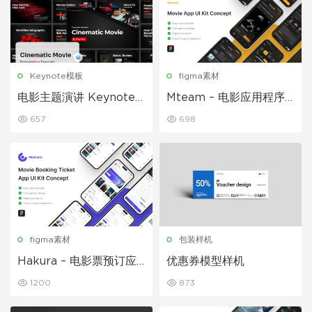
Keynote模板
figma素材
电影主题演讲 Keynote
Mteam – 电影应用程序
模板
UI 套件
657
698
figma素材
包装样机
Hakura – 电影票预订应
优惠券模型样机
用程序 UI 套件
1200
873