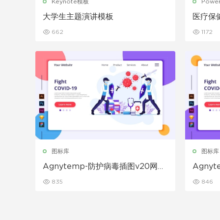
Keynote模板
Powe
大学生主题演讲模板
医疗保健
662
1172
图标库
图标库
Agnytemp-防护病毒插图v20网页
Agny
banner插画素材下载
bann
835
846