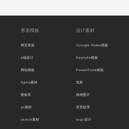
界面模板
设计素材
网页界面
Google Slides模板
b端设计
Keynote模板
网站模板
PowerPoint模板
figma素材
笔刷
图标库
插画图片
ps素材
背景纹理
sketch素材
logo设计