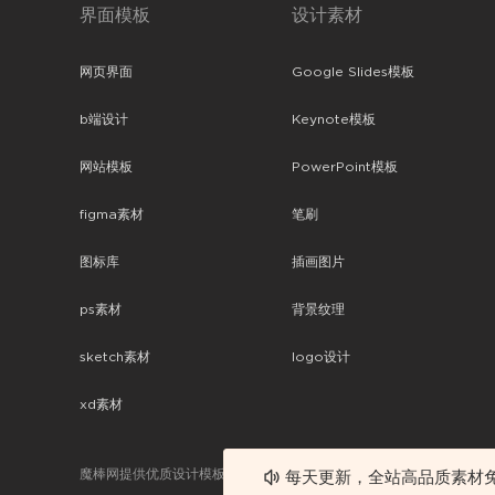
界面模板
设计素材
网页界面
Google Slides模板
b端设计
Keynote模板
网站模板
PowerPoint模板
figma素材
笔刷
图标库
插画图片
ps素材
背景纹理
sketch素材
logo设计
xd素材
魔棒网提供优质设计模板下载，分享优秀的设计。素材包含了APP设计
每天更新，全站高品质素材