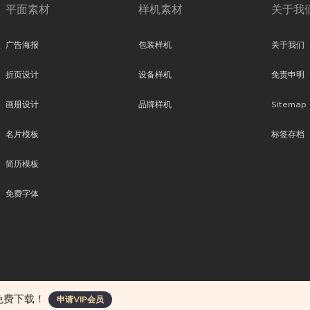
平面素材
样机素材
关于我
广告海报
包装样机
关于我们
折页设计
设备样机
免责申明
画册设计
品牌样机
Sitemap
名片模板
标签存档
简历模板
免费字体
、平面素材、ppt模板、网页设计、前端代码、样机素材、插画图片、附加组件等。
免费下载！
申请VIP会员