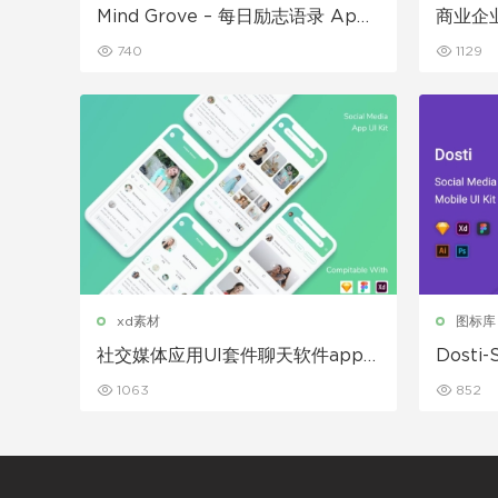
Mind Grove – 每日励志语录 App
商业企业
UI 套件
示模板
740
1129
xd素材
图标库
社交媒体应用UI套件聊天软件app
Dosti
模板
UI套件
1063
852