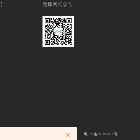
们
魔棒网公众号
粤ICP备19118263号