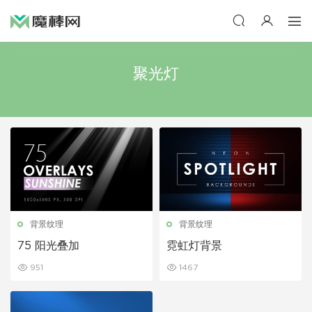
聚光灯
背景纹理
背景纹理
75 阳光叠加
霓虹灯背景
951
1467