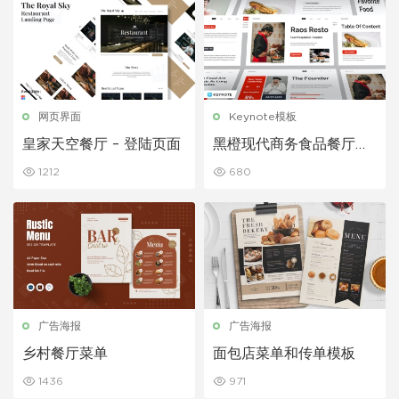
网页界面
Keynote模板
皇家天空餐厅 – 登陆页面
黑橙现代商务食品餐厅演
讲模板
1212
680
广告海报
广告海报
乡村餐厅菜单
面包店菜单和传单模板
1436
971