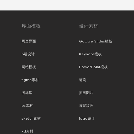
界面模板
设计素材
网页界面
Google Slides模板
b端设计
Keynote模板
网站模板
PowerPoint模板
figma素材
笔刷
图标库
插画图片
ps素材
背景纹理
sketch素材
logo设计
xd素材