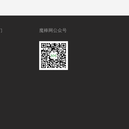
们
魔棒网公众号