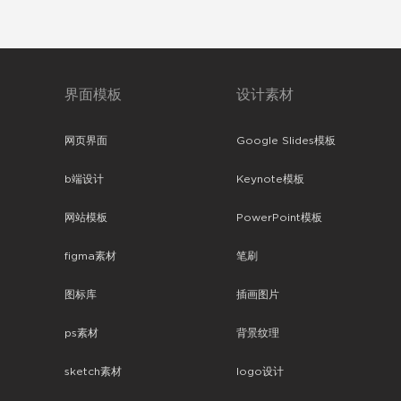
界面模板
设计素材
网页界面
Google Slides模板
b端设计
Keynote模板
网站模板
PowerPoint模板
figma素材
笔刷
图标库
插画图片
ps素材
背景纹理
sketch素材
logo设计