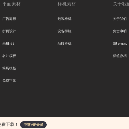
平面素材
样机素材
关于我
广告海报
包装样机
关于我们
折页设计
设备样机
免责申明
画册设计
品牌样机
Sitemap
名片模板
标签存档
简历模板
免费字体
、平面素材、ppt模板、网页设计、前端代码、样机素材、插画图片、附加组件等。
免费下载！
申请VIP会员