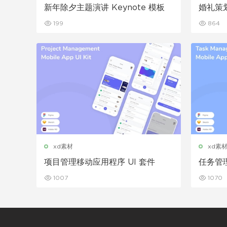
新年除夕主题演讲 Keynote 模板
婚礼策划
ote 模
199
864
xd素材
xd素
项目管理移动应用程序 UI 套件
任务管理
1007
1070