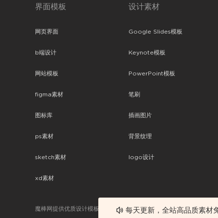
界面模板
设计素材
网页界面
Google Slides模板
b端设计
Keynote模板
网站模板
PowerPoint模板
figma素材
笔刷
图标库
插画图片
ps素材
背景纹理
sketch素材
logo设计
xd素材
魔棒网提供优质设计模板下载，分享优秀的设计。素材包含了APP设计
每天更新，全站高品质素材