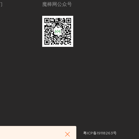
们
魔棒网公众号
粤ICP备19118263号