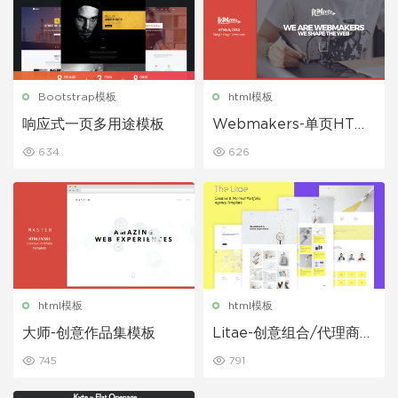
Bootstrap模板
html模板
响应式一页多用途模板
Webmakers-单页HTML
/ CSS模板
634
626
html模板
html模板
大师-创意作品集模板
Litae-创意组合/代理商模
板
745
791