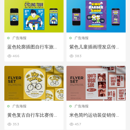
广告海报
广告海报
蓝色轮廓插图自行车旅游
紫色儿童插画理发店传单
传单套装
套装
466
383
广告海报
广告海报
黄色复古自行车比赛传单
米色简约运动装促销传单
套装
套装
353
457