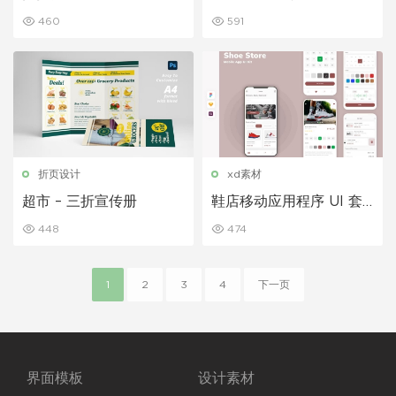
陆页面
460
591
折页设计
xd素材
超市 – 三折宣传册
鞋店移动应用程序 UI 套
件
448
474
1
2
3
4
下一页
界面模板
设计素材