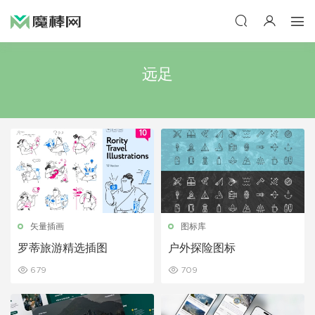
远足
矢量插画
图标库
罗蒂旅游精选插图
户外探险图标
679
709