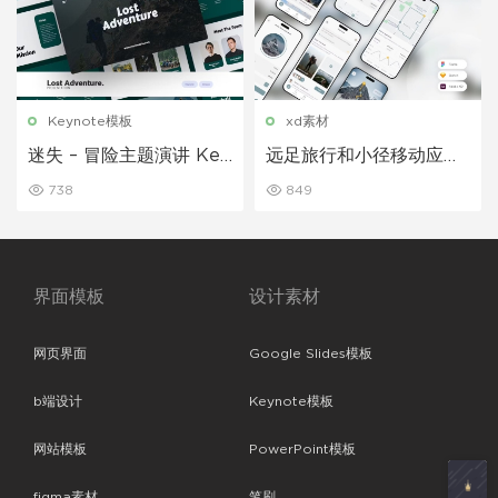
Keynote模板
xd素材
迷失 – 冒险主题演讲 Key
远足旅行和小径移动应用
note模板
程序 UI 套件
738
849
界面模板
设计素材
网页界面
Google Slides模板
b端设计
Keynote模板
网站模板
PowerPoint模板
figma素材
笔刷