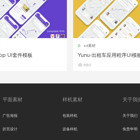
材
xd素材
App UI套件模板
Yunu-出租车应用程序UI模
880
平面素材
样机素材
关于我
广告海报
包装样机
关于我们
折页设计
设备样机
免责申明