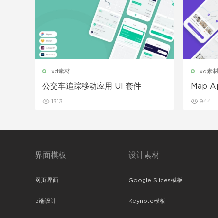
xd素材
xd素
公交车追踪移动应用 UI 套件
Map 
1313
944
界面模板
设计素材
网页界面
Google Slides模板
b端设计
Keynote模板