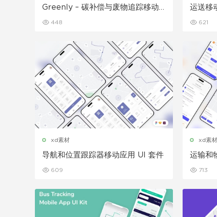
Greenly – 碳补偿与废物追踪移动
运送移动
应用程序 UI 套件
448
621
xd素材
xd素
导航和位置跟踪器移动应用 UI 套件
运输和物
609
713