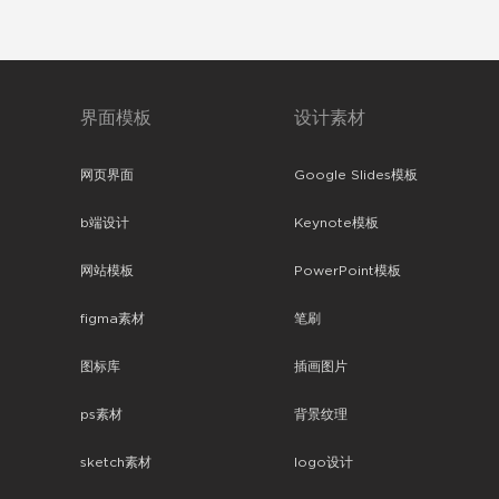
界面模板
设计素材
网页界面
Google Slides模板
b端设计
Keynote模板
网站模板
PowerPoint模板
figma素材
笔刷
图标库
插画图片
ps素材
背景纹理
sketch素材
logo设计