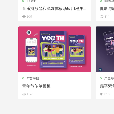
xd素材
xd素
音乐播放器和流媒体移动应用程序
健康与瑜
UI 套件
901
814
广告海报
广告海
青年节传单模板
扁平紫
1570
810