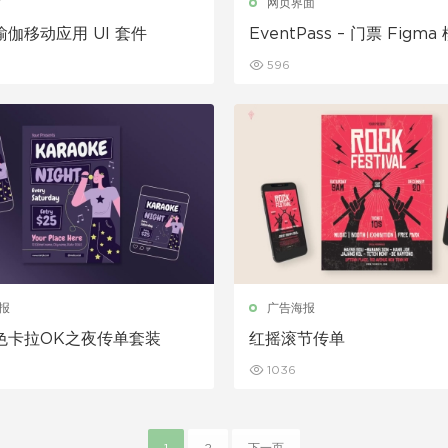
材
网页界面
伽移动应用 UI 套件
EventPass – 门票 Figma
596
报
广告海报
色卡拉OK之夜传单套装
红摇滚节传单
1036