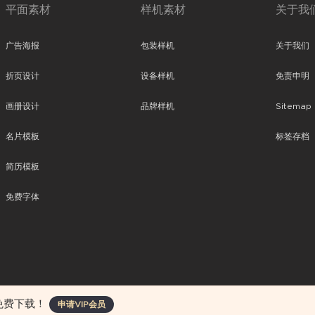
平面素材
样机素材
关于我
广告海报
包装样机
关于我们
折页设计
设备样机
免责申明
画册设计
品牌样机
Sitemap
名片模板
标签存档
简历模板
免费字体
、平面素材、ppt模板、网页设计、前端代码、样机素材、插画图片、附加组件等。
免费下载！
申请VIP会员