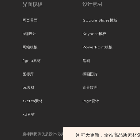
界面模板
设计素材
网页界面
Google Slides模板
b端设计
Keynote模板
网站模板
PowerPoint模板
figma素材
笔刷
图标库
插画图片
ps素材
背景纹理
sketch素材
logo设计
xd素材
魔棒网提供优质设计模板下载，分享优秀的设计。素材包含了APP设计
每天更新，全站高品质素材