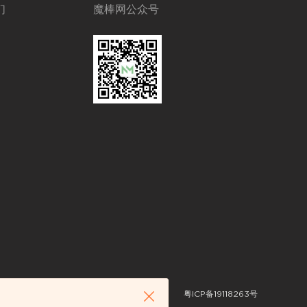
们
魔棒网公众号
粤ICP备19118263号