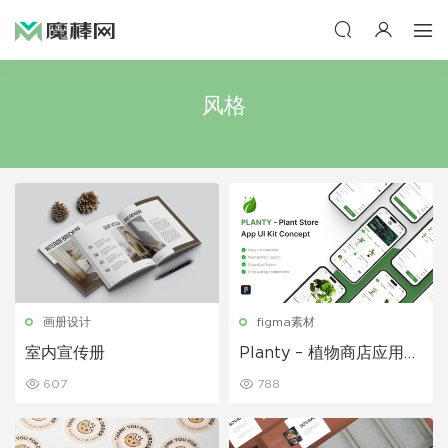
风格
画册设计
figma素材
室内宣传册
Planty – 植物商店应用程
序 UI 套件
607
788