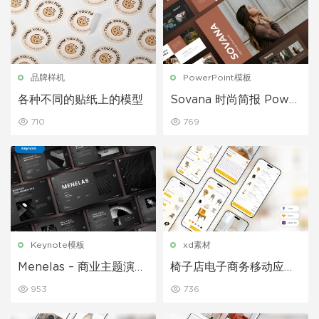
品牌样机
PowerPoint模板
各种不同的贴纸上的模型
Sovana 时尚简报 Power
Point 模板
710
769
Keynote模板
xd素材
Menelas – 商业主题演讲
椅子店电子商务移动应用
模板
程序 UI 套件
953
736