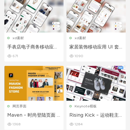
xd素材
xd素材
手表店电子商务移动应用
家居装饰移动应用 UI 套
UI 套件
件
671
1090
网页界面
Keynote模板
Maven – 时尚登陆页面 F
Rising Kick – 运动鞋主
igma 模板
题演讲模板
1368
1284