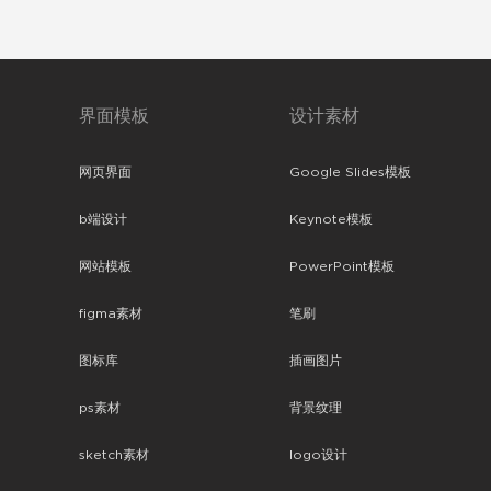
界面模板
设计素材
网页界面
Google Slides模板
b端设计
Keynote模板
网站模板
PowerPoint模板
figma素材
笔刷
图标库
插画图片
ps素材
背景纹理
sketch素材
logo设计