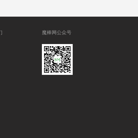
们
魔棒网公众号