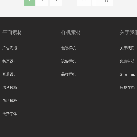
1
2
3
...
25
下一页
平面素材
样机素材
关于我
广告海报
包装样机
关于我们
折页设计
设备样机
免责申明
画册设计
品牌样机
Sitemap
名片模板
标签存档
简历模板
免费字体