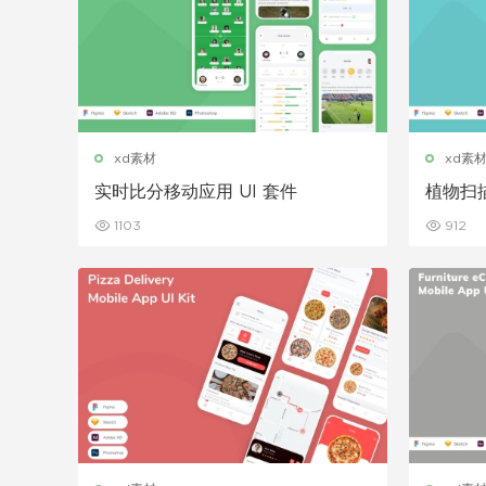
xd素材
xd素
实时比分移动应用 UI 套件
植物扫描
1103
912