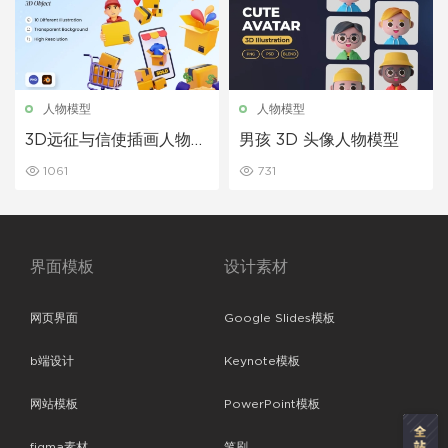
人物模型
人物模型
3D远征与信使插画人物模
男孩 3D 头像人物模型
型
1061
731
界面模板
设计素材
网页界面
Google Slides模板
b端设计
Keynote模板
网站模板
PowerPoint模板
figma素材
笔刷