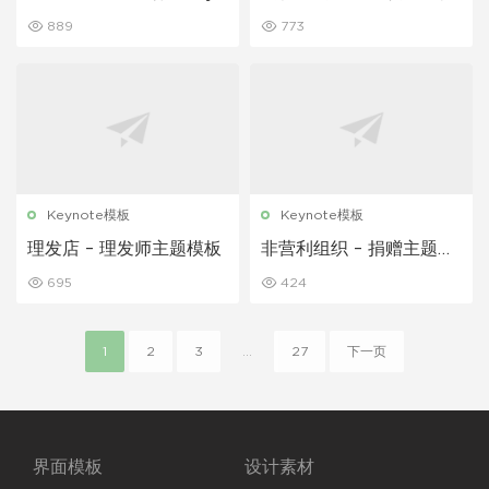
ote 模板
889
773
Keynote模板
Keynote模板
理发店 – 理发师主题模板
非营利组织 – 捐赠主题演
讲模板
695
424
1
2
3
...
27
下一页
界面模板
设计素材