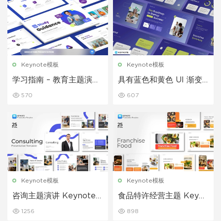
Keynote模板
Keynote模板
学习指南 – 教育主题演讲
具有蓝色和黄色 UI 渐变
模板
的商业计划 Keynote 模
570
607
板
Keynote模板
Keynote模板
咨询主题演讲 Keynote
食品特许经营主题 Keyno
模板
te 模板
1256
898