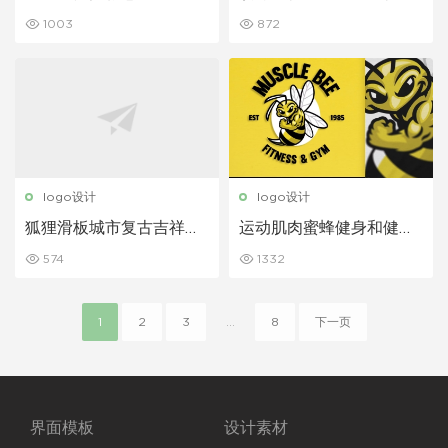
标志
1003
872
logo设计
logo设计
狐狸滑板城市复古吉祥物
运动肌肉蜜蜂健身和健身
标志
房标志
574
1332
1
2
3
...
8
下一页
界面模板
设计素材