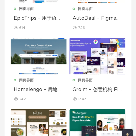
网页界面
网页界面
EpicTrips – 用于旅行
AutoDeal – Figma
和旅游预订的 Figma
临时汽车经销商、租赁
614
726
模板
和挂牌
网页界面
网页界面
Homelengo – 房地产
Groim – 创意机构 Fig
Figma 模板
ma 模板
742
1343