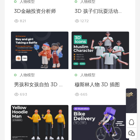
人物模型
人物模型
3D金融投资分析师
3D 孩子们玩耍活动插
图
821
1272
人物模型
人物模型
男孩和女孩自拍 3D 角
穆斯林人物 3D 插图
色
693
665