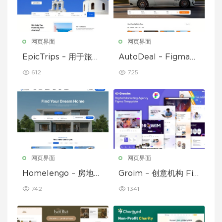
网页界面
网页界面
EpicTrips – 用于旅行
AutoDeal – Figma
和旅游预订的 Figma
临时汽车经销商、租赁
612
725
模板
和挂牌
网页界面
网页界面
Homelengo – 房地产
Groim – 创意机构 Fig
Figma 模板
ma 模板
742
1341