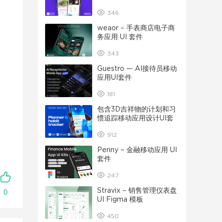
346
weaor – 手表商店电子商
务应用 UI 套件
343
Guestro — AI接待员移动
应用UI套件
181
包含3D吉祥物的计划和习
惯追踪移动应用设计UI套
件
912
Penny – 金融移动应用 UI
套件
247
Stravix – 销售管理仪表盘
0
UI Figma 模板
450