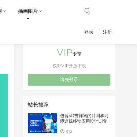
材
插画图片
登录
注册
VIP
专享
仅对VIP开放下载
请先登录
站长推荐
包含3D吉祥物的计划和习
惯追踪移动应用设计UI套
件
912