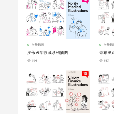
矢量插画
矢量插
罗蒂医学收藏系列插图
奇布里
691
813