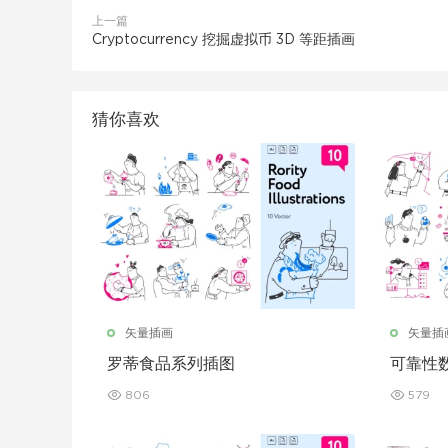
上一篇
Cryptocurrency 挖掘虚拟币 3D 等距插画
猜你喜欢
矢量插画
矢量插
罗蒂食品系列插图
可靠性
806
579