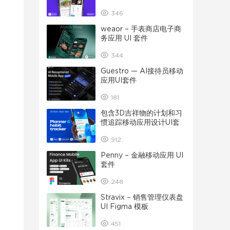
346
weaor – 手表商店电子商
务应用 UI 套件
344
Guestro — AI接待员移动
应用UI套件
181
包含3D吉祥物的计划和习
惯追踪移动应用设计UI套
件
912
Penny – 金融移动应用 UI
套件
248
Stravix – 销售管理仪表盘
UI Figma 模板
451