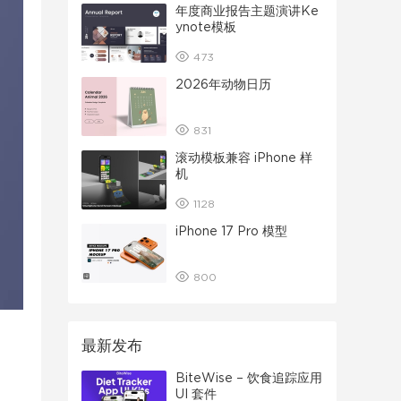
年度商业报告主题演讲Ke
ynote模板
473
2026年动物日历
831
滚动模板兼容 iPhone 样
机
1128
iPhone 17 Pro 模型
800
最新发布
BiteWise – 饮食追踪应用
UI 套件