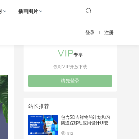
材
插画图片
登录
注册
VIP
专享
仅对VIP开放下载
请先登录
站长推荐
包含3D吉祥物的计划和习
惯追踪移动应用设计UI套
件
912