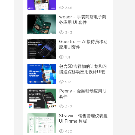
346
weaor – 手表商店电子商
务应用 UI 套件
343
Guestro — AI接待员移动
应用UI套件
181
包含3D吉祥物的计划和习
惯追踪移动应用设计UI套
件
912
Penny – 金融移动应用 UI
套件
247
Stravix – 销售管理仪表盘
UI Figma 模板
450