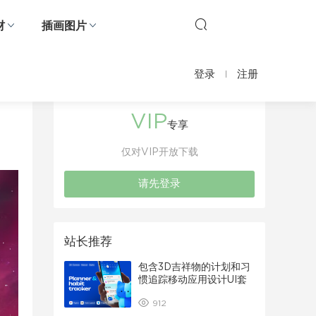
材
插画图片
登录
注册
VIP
专享
仅对VIP开放下载
请先登录
站长推荐
包含3D吉祥物的计划和习
惯追踪移动应用设计UI套
件
912