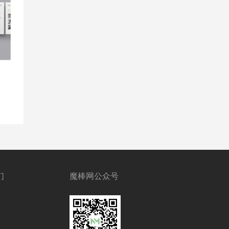
们
魔棒网公众号