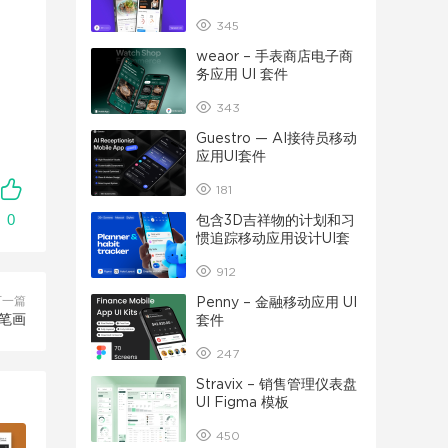
345
weaor – 手表商店电子商
务应用 UI 套件
343
Guestro — AI接待员移动
应用UI套件
181
0
包含3D吉祥物的计划和习
惯追踪移动应用设计UI套
件
912
下一篇
Penny – 金融移动应用 UI
笔画
套件
247
Stravix – 销售管理仪表盘
UI Figma 模板
450