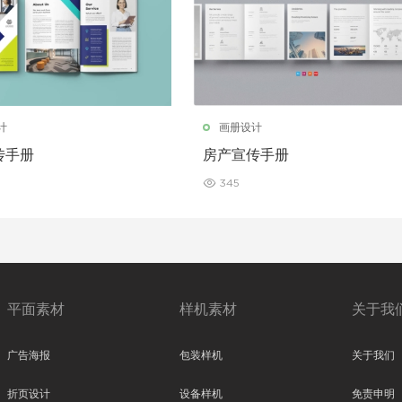
计
画册设计
传手册
房产宣传手册
345
平面素材
样机素材
关于我
广告海报
包装样机
关于我们
折页设计
设备样机
免责申明