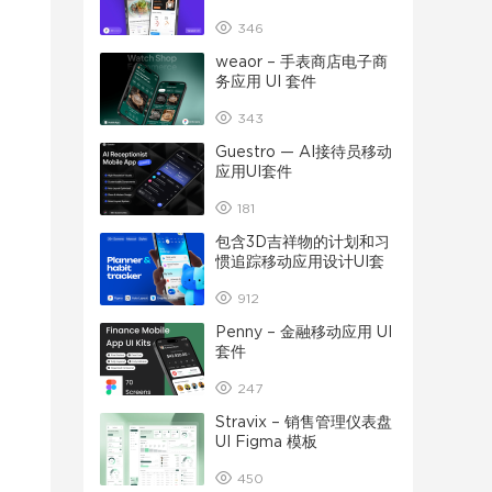
346
weaor – 手表商店电子商
务应用 UI 套件
343
Guestro — AI接待员移动
应用UI套件
181
包含3D吉祥物的计划和习
惯追踪移动应用设计UI套
件
912
Penny – 金融移动应用 UI
套件
247
Stravix – 销售管理仪表盘
UI Figma 模板
450