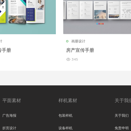
计
画册设计
传手册
房产宣传手册
345
平面素材
样机素材
关于我
广告海报
包装样机
关于我们
折页设计
设备样机
免责申明