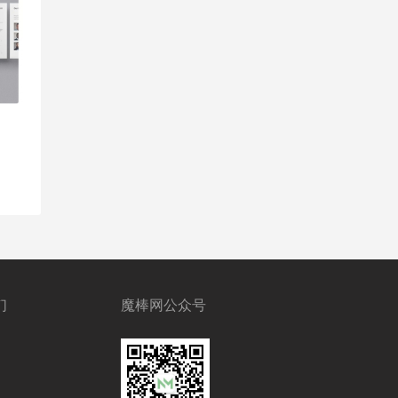
们
魔棒网公众号