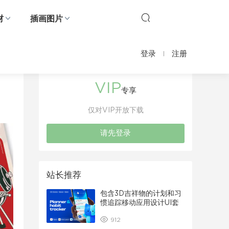
材
插画图片
登录
注册
VIP
专享
仅对VIP开放下载
请先登录
站长推荐
包含3D吉祥物的计划和习
惯追踪移动应用设计UI套
件
912