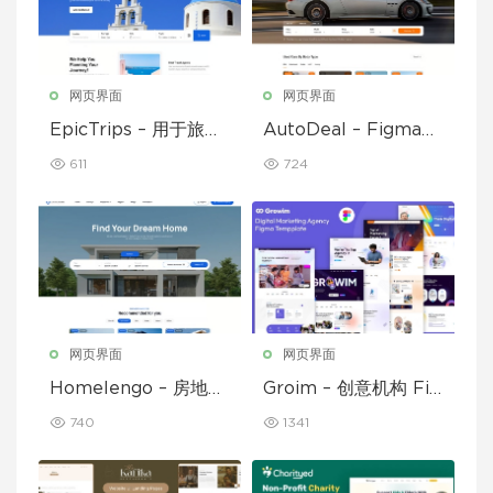
网页界面
网页界面
EpicTrips – 用于旅行
AutoDeal – Figma
和旅游预订的 Figma
临时汽车经销商、租赁
611
724
模板
和挂牌
网页界面
网页界面
Homelengo – 房地产
Groim – 创意机构 Fig
Figma 模板
ma 模板
740
1341