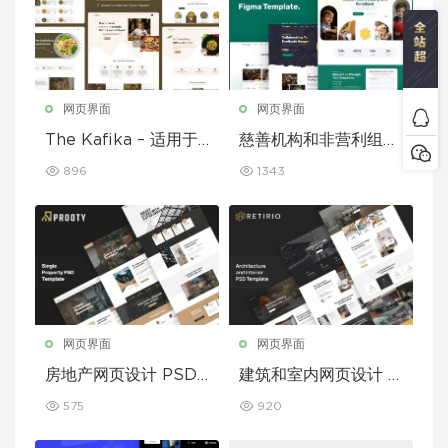
网页界面
网页界面
The Kafika – 适用于
慈善机构和非营利组织
咖啡馆和餐厅的 Figm
的 Figma 模板
896
1343
a 模板
网页界面
网页界面
房地产网页设计 PSD
建筑和室内网页设计 P
模板
SD 模板
575
920