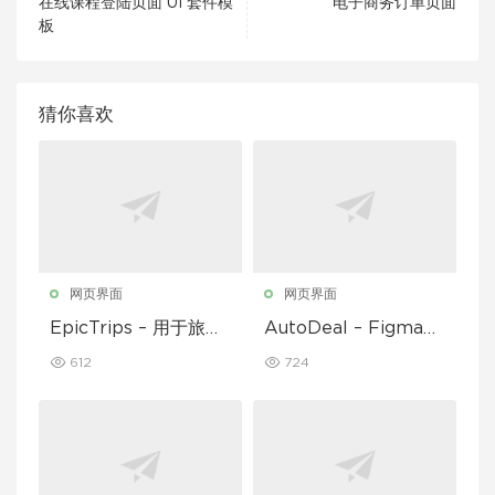
在线课程登陆页面 UI 套件模
电子商务订单页面
板
猜你喜欢
网页界面
网页界面
EpicTrips – 用于旅行
AutoDeal – Figma
和旅游预订的 Figma
临时汽车经销商、租赁
612
724
模板
和挂牌