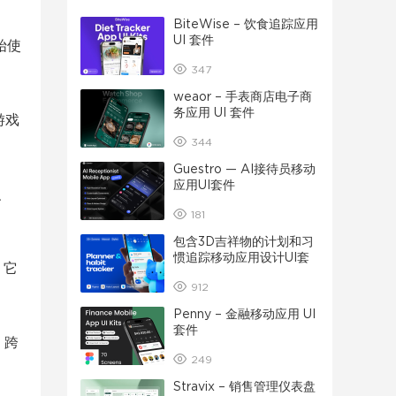
BiteWise – 饮食追踪应用
UI 套件
始使
347
weaor – 手表商店电子商
务应用 UI 套件
游戏
344
Guestro — AI接待员移动
应用UI套件
、
181
包含3D吉祥物的计划和习
惯追踪移动应用设计UI套
。它
件
912
Penny – 金融移动应用 UI
套件
、跨
249
Stravix – 销售管理仪表盘