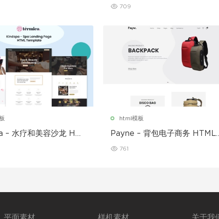
L5 模板
709
模板
html模板
pa – 水疗和美容沙龙 HT
Payne – 背包电子商务 HTML
模板
模板
761
平面素材
样机素材
关于我