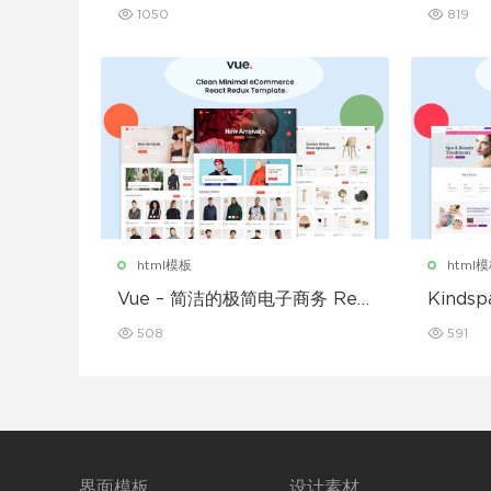
板
1050
819
html模板
html
Vue – 简洁的极简电子商务 Rea
Kinds
ct Redux 模板
ML5 
508
591
界面模板
设计素材