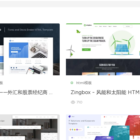
模板
html模板
e——外汇和股票经纪商 H
Zingbox – 风能和太阳能 HTM
模板
模板
710