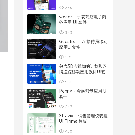
345
weaor – 手表商店电子商
务应用 UI 套件
343
Guestro — AI接待员移动
应用UI套件
180
包含3D吉祥物的计划和习
惯追踪移动应用设计UI套
件
912
Penny – 金融移动应用 UI
套件
247
Stravix – 销售管理仪表盘
UI Figma 模板
450