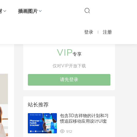
材
插画图片
登录
注册
VIP
专享
仅对VIP开放下载
请先登录
站长推荐
包含3D吉祥物的计划和习
惯追踪移动应用设计UI套
件
912