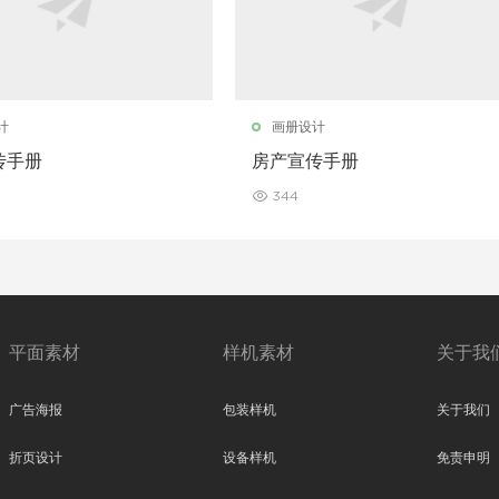
计
画册设计
传手册
房产宣传手册
344
平面素材
样机素材
关于我
广告海报
包装样机
关于我们
折页设计
设备样机
免责申明