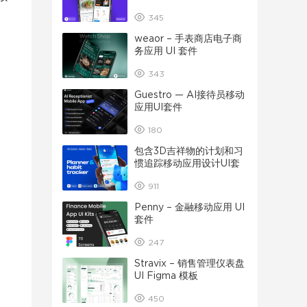
345
weaor – 手表商店电子商
务应用 UI 套件
343
Guestro — AI接待员移动
应用UI套件
180
包含3D吉祥物的计划和习
惯追踪移动应用设计UI套
件
911
Penny – 金融移动应用 UI
套件
247
Stravix – 销售管理仪表盘
UI Figma 模板
450