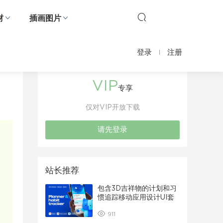
材
插画图片
登录
注册
VIP
专享
仅对VIP开放下载
请先登录
站长推荐
包含3D吉祥物的计划和习
惯追踪移动应用设计UI套
件
911