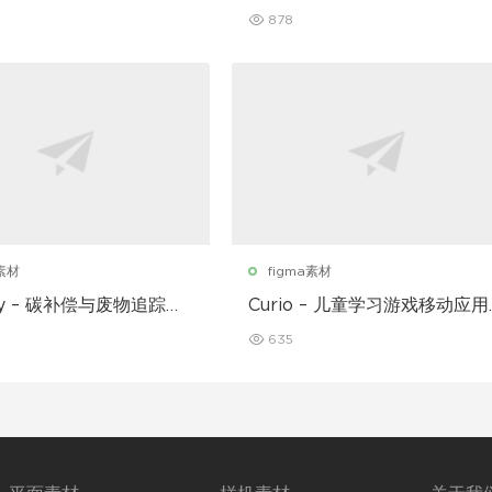
套件
878
a素材
figma素材
nly – 碳补偿与废物追踪移
Curio – 儿童学习游戏移动应用
序 UI 套件
UI 套件
635