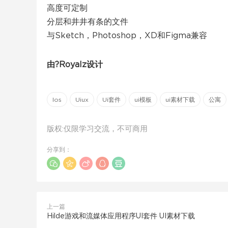
高度可定制
分层和井井有条的文件
与Sketch，Photoshop，XD和Figma兼容
由?Royalz设计
Ios
Uiux
Ui套件
ui模板
ui素材下载
公寓
版权:仅限学习交流，不可商用
分享到：
上一篇
Hilde游戏和流媒体应用程序UI套件 UI素材下载