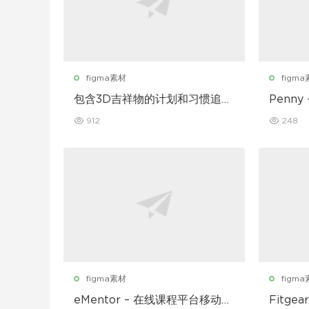
figma素材
figm
包含3D吉祥物的计划和习惯追踪
Penny
移动应用设计UI套件
912
248
figma素材
figm
eMentor – 在线课程平台移动应
Fitg