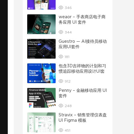
346
weaor – 手表商店电子商
务应用 UI 套件
344
Guestro — AI接待员移动
应用UI套件
181
包含3D吉祥物的计划和习
惯追踪移动应用设计UI套
件
912
Penny – 金融移动应用 UI
套件
248
Stravix – 销售管理仪表盘
UI Figma 模板
451