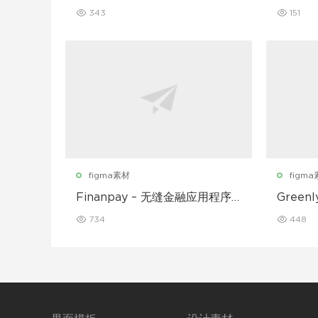
用 Figma UI Kit
UI 套件
343
151
figma素材
figm
Finanpay – 无缝金融应用程序
Gree
UI 套件
动应用程
734
448