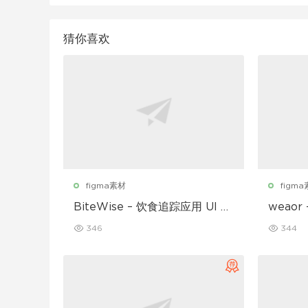
猜你喜欢
figma素材
figm
BiteWise – 饮食追踪应用 UI 套
weao
件
UI 套件
346
344