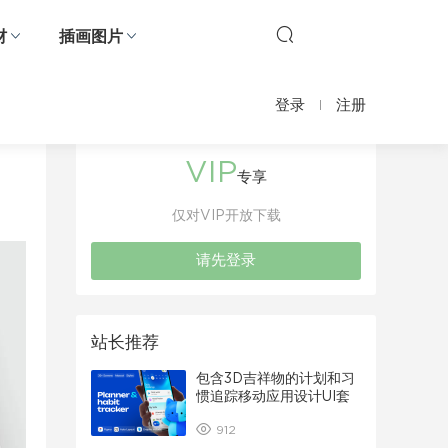
材
插画图片
登录
注册
VIP
专享
仅对VIP开放下载
请先登录
站长推荐
包含3D吉祥物的计划和习
惯追踪移动应用设计UI套
件
912