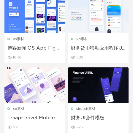
ps素材
xd素材
博客新闻iOS App Figm
财务货币移动应用程序UI
a和PSD模板Ui界面模板
套件模板
1040
639
xd素材
sketch素材
Traap-Travel Mobile A
财务UI套件模板
pp UX，UI模板App界面
679
725
模板