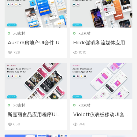
xd素材
xd素材
Aurora房地产UI套件 UI
Hilde游戏和流媒体应用
素材下载
程序UI套件 UI素材下载
729
1010
xd素材
xd素材
斯嘉丽食品应用程序UI套
Violett仪表板移动UI套件
件UI素材下载
APP后台管理模板
658
746