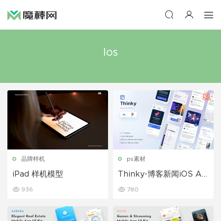
Ios
品牌样机
ps素材
iPad 样机模型
Thinky-博客新闻iOS Ap
p设计Figma和PSD UI素
936
780
材下载